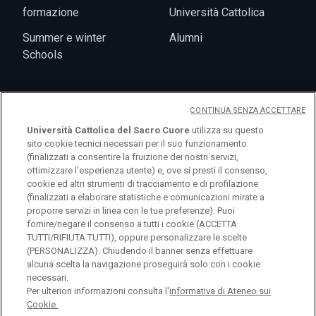
formazione
Università Cattolica
Summer e winter
Alumni
Schools
CONTINUA SENZA ACCETTARE
Eventi
Università Cattolica del Sacro Cuore
utilizza su questo
sito cookie tecnici necessari per il suo funzionamento
(finalizzati a consentire la fruizione dei nostri servizi,
ottimizzare l'esperienza utente) e, ove si presti il consenso,
cookie ed altri strumenti di tracciamento e di profilazione
(finalizzati a elaborare statistiche e comunicazioni mirate a
proporre servizi in linea con le tue preferenze). Puoi
fornire/negare il consenso a tutti i cookie (ACCETTA
TUTTI/RIFIUTA TUTTI), oppure personalizzare le scelte
(PERSONALIZZA). Chiudendo il banner senza effettuare
alcuna scelta la navigazione proseguirà solo con i cookie
necessari.
Per ulteriori informazioni consulta l'
informativa di Ateneo sui
© Università Cattolica del Sacro Cuore Largo A.
Cookie.