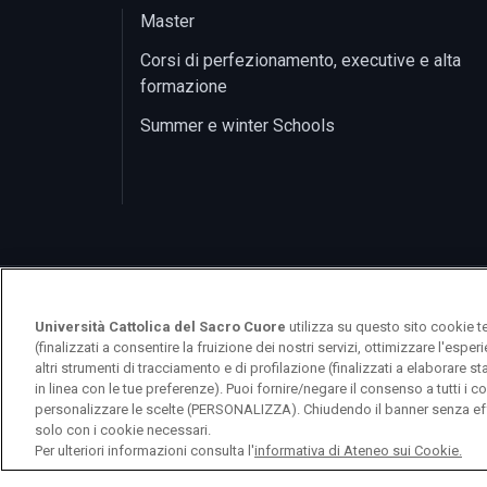
Master
Corsi di perfezionamento, executive e alta
formazione
Summer e winter Schools
Università Cattolica del Sacro Cuore
utilizza su questo sito cookie t
(finalizzati a consentire la fruizione dei nostri servizi, ottimizzare l'espe
altri strumenti di tracciamento e di profilazione (finalizzati a elaborare 
in linea con le tue preferenze). Puoi fornire/negare il consenso a tutti 
personalizzare le scelte (PERSONALIZZA). Chiudendo il banner senza eff
solo con i cookie necessari.
© Università Cattolica del Sacro Cuore Largo A
Per ulteriori informazioni consulta l'
informativa di Ateneo sui Cookie.