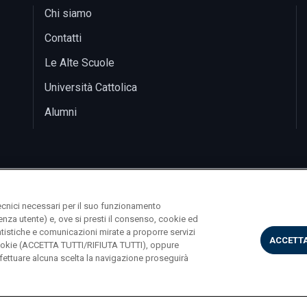
Chi siamo
Contatti
Le Alte Scuole
Università Cattolica
Alumni
ecnici necessari per il suo funzionamento
rienza utente) e, ove si presti il consenso, cookie ed
statistiche e comunicazioni mirate a proporre servizi
ACCETTA
i cookie (ACCETTA TUTTI/RIFIUTA TUTTI), oppure
ettuare alcuna scelta la navigazione proseguirà
. Gemelli 1, 20123 Milano PI 02133120150