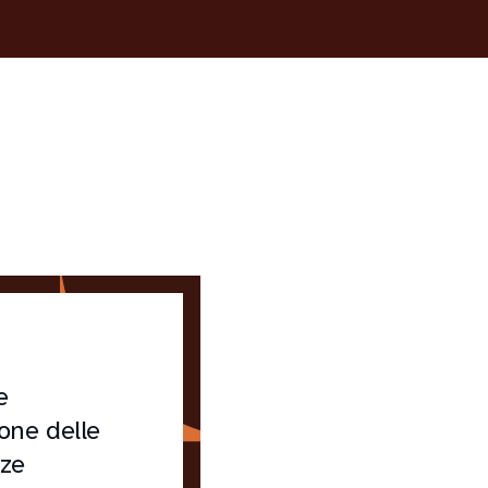
e
ione delle
ze