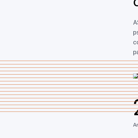
A
p
c
p
An