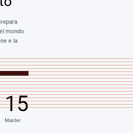
to
prepara
 del mondo
ne e la
15
Master