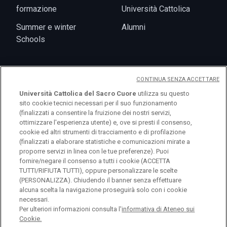
formazione
Università Cattolica
Summer e winter
Alumni
Schools
CONTINUA SENZA ACCETTARE
Eventi
Università Cattolica del Sacro Cuore
utilizza su questo
sito cookie tecnici necessari per il suo funzionamento
(finalizzati a consentire la fruizione dei nostri servizi,
ottimizzare l'esperienza utente) e, ove si presti il consenso,
cookie ed altri strumenti di tracciamento e di profilazione
(finalizzati a elaborare statistiche e comunicazioni mirate a
proporre servizi in linea con le tue preferenze). Puoi
fornire/negare il consenso a tutti i cookie (ACCETTA
TUTTI/RIFIUTA TUTTI), oppure personalizzare le scelte
(PERSONALIZZA). Chiudendo il banner senza effettuare
alcuna scelta la navigazione proseguirà solo con i cookie
necessari.
Per ulteriori informazioni consulta l'
informativa di Ateneo sui
© Università Cattolica del Sacro Cuore Largo A.
Cookie.