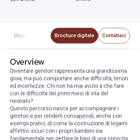
Overview
Programma
Brochure digitale
Faculty
Iscrizioni e info uti
Contattaci
Overview
Diventare genitori rappresenta una grandissima
gioia, ma può comportare anche difficoltà, timori
ed incertezze. Chi non ha mai avuto a che fare
con le difficoltà dei primi mesi di vita del
neonato?
Questo percorso nasce per accompagnare i
genitori e per renderli consapevoli, anche con
esempi pratici, di come la costruzione di legami
affettivi sicuri con i propri bambini sia
fondamentale per gettare le basi di una crescita