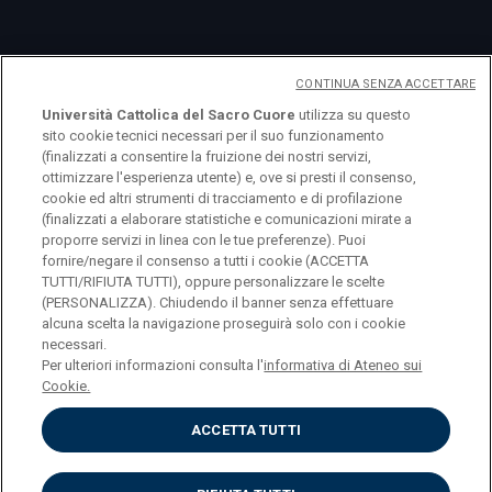
Eventi
CONTINUA SENZA ACCETTARE
Università Cattolica del Sacro Cuore
utilizza su questo
sito cookie tecnici necessari per il suo funzionamento
(finalizzati a consentire la fruizione dei nostri servizi,
ottimizzare l'esperienza utente) e, ove si presti il consenso,
cookie ed altri strumenti di tracciamento e di profilazione
(finalizzati a elaborare statistiche e comunicazioni mirate a
proporre servizi in linea con le tue preferenze). Puoi
fornire/negare il consenso a tutti i cookie (ACCETTA
TUTTI/RIFIUTA TUTTI), oppure personalizzare le scelte
(PERSONALIZZA). Chiudendo il banner senza effettuare
alcuna scelta la navigazione proseguirà solo con i cookie
necessari.
© Università Cattolica del Sacro Cuore Largo A.
Per ulteriori informazioni consulta l'
informativa di Ateneo sui
Gemelli 1, 20123 Milano PI 02133120150
Cookie.
ACCETTA TUTTI