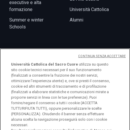
executive e alta
formazione
Università Cattolica
Summer e winter
Alumni
Schools
Eventi
CONTINUA SENZA ACCETTARE
Università Cattolica del Sacro Cuore
utilizza su questo
sito cookie tecnici necessari per il suo funzionamento
(finalizzati a consentire la fruizione dei nostri servizi,
ottimizzare l'esperienza utente) e, ove si presti il consenso,
cookie ed altri strumenti di tracciamento e di profilazione
(finalizzati a elaborare statistiche e comunicazioni mirate a
proporre servizi in linea con le tue preferenze). Puoi
fornire/negare il consenso a tutti i cookie (ACCETTA
TUTTI/RIFIUTA TUTTI), oppure personalizzare le scelte
(PERSONALIZZA). Chiudendo il banner senza effettuare
alcuna scelta la navigazione proseguirà solo con i cookie
necessari.
© Università Cattolica del Sacro Cuore Largo A.