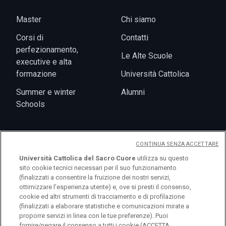
Master
Chi siamo
Corsi di
Contatti
perfezionamento,
Le Alte Scuole
executive e alta
formazione
Università Cattolica
Summer e winter
Alumni
Schools
CONTINUA SENZA ACCETTARE
Eventi
Università Cattolica del Sacro Cuore
utilizza su questo
sito cookie tecnici necessari per il suo funzionamento
(finalizzati a consentire la fruizione dei nostri servizi,
ottimizzare l'esperienza utente) e, ove si presti il consenso,
cookie ed altri strumenti di tracciamento e di profilazione
(finalizzati a elaborare statistiche e comunicazioni mirate a
proporre servizi in linea con le tue preferenze). Puoi
fornire/negare il consenso a tutti i cookie (ACCETTA