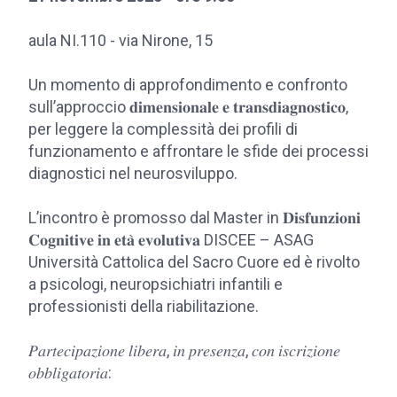
aula NI.110 - via Nirone, 15
Un momento di approfondimento e confronto
sull’approccio 𝐝𝐢𝐦𝐞𝐧𝐬𝐢𝐨𝐧𝐚𝐥𝐞 𝐞 𝐭𝐫𝐚𝐧𝐬𝐝𝐢𝐚𝐠𝐧𝐨𝐬𝐭𝐢𝐜𝐨,
per leggere la complessità dei profili di
funzionamento e affrontare le sfide dei processi
diagnostici nel neurosviluppo.
L’incontro è promosso dal Master in 𝐃𝐢𝐬𝐟𝐮𝐧𝐳𝐢𝐨𝐧𝐢
𝐂𝐨𝐠𝐧𝐢𝐭𝐢𝐯𝐞 𝐢𝐧 𝐞𝐭𝐚̀ 𝐞𝐯𝐨𝐥𝐮𝐭𝐢𝐯𝐚 DISCEE – ASAG
Università Cattolica del Sacro Cuore ed è rivolto
a psicologi, neuropsichiatri infantili e
professionisti della riabilitazione.
𝑃𝑎𝑟𝑡𝑒𝑐𝑖𝑝𝑎𝑧𝑖𝑜𝑛𝑒 𝑙𝑖𝑏𝑒𝑟𝑎, 𝑖𝑛 𝑝𝑟𝑒𝑠𝑒𝑛𝑧𝑎, 𝑐𝑜𝑛 𝑖𝑠𝑐𝑟𝑖𝑧𝑖𝑜𝑛𝑒
𝑜𝑏𝑏𝑙𝑖𝑔𝑎𝑡𝑜𝑟𝑖𝑎: